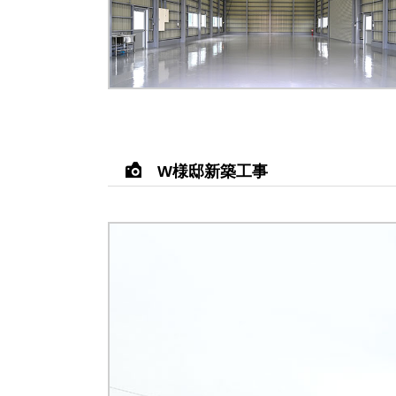
RESULTS
DOWNLOAD
W様邸新築工事
CONTACT
COMPANY
BUSINESS