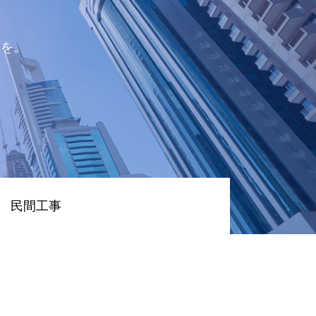
チを。
民間工事