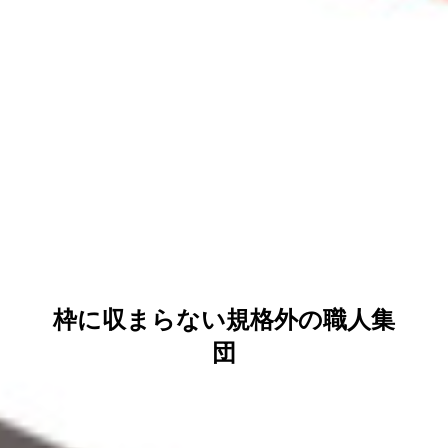
COMPANY
会社を知る
BUSINESS
仕事を知る
RESULTS
施工事例
枠に収まらない規格外の職人集
DOWNLOAD
協力会社のみなさまへ
団
CONTACT
お問い合わせ